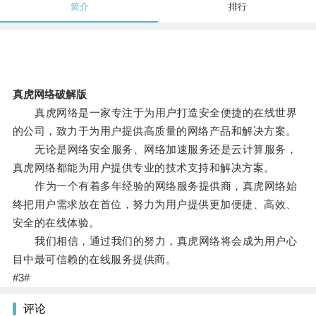
简介
排行
真虎网络破解版
真虎网络是一家专注于为用户打造安全便捷的在线世界
的公司，致力于为用户提供高质量的网络产品和解决方案。
无论是网络安全服务、网络加速服务还是云计算服务，
真虎网络都能为用户提供专业的技术支持和解决方案。
作为一个有着多年经验的网络服务提供商，真虎网络始
终把用户需求放在首位，努力为用户提供更加便捷、高效、
安全的在线体验。
我们相信，通过我们的努力，真虎网络将会成为用户心
目中最可信赖的在线服务提供商。
#3#
评论