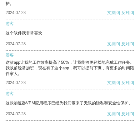
护。
2024-07-28
支持
[0]
反对
[0]
游客
这个软件我非常喜欢
2024-07-28
支持
[0]
反对
[0]
游客
这款app让我的工作效率提高了50%，让我能够更轻松地完成工作任务。
我以前经常加班，现在有了这个app，我可以提前下班，有更多的时间陪
伴家人。
2024-07-28
支持
[0]
反对
[0]
游客
这款加速器VPM应用程序已经为我们带来了无限的隐私和安全性保护。
2024-07-28
支持
[0]
反对
[0]