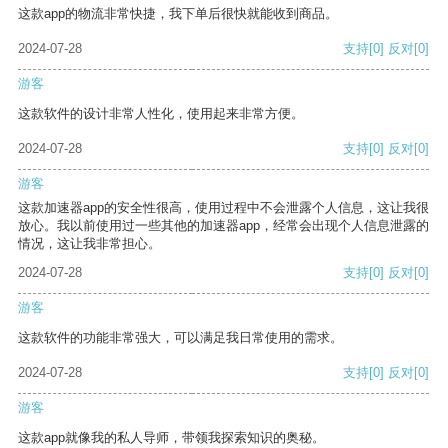
这款app的物流非常快捷，我下单后很快就能收到商品。
2024-07-28
支持
[0]
反对
[0]
游客
这款软件的设计非常人性化，使用起来非常方便。
2024-07-28
支持
[0]
反对
[0]
游客
这款加速器app的安全性很高，使用过程中不会泄露个人信息，这让我很
放心。我以前使用过一些其他的加速器app，经常会出现个人信息泄露的
情况，这让我非常担心。
2024-07-28
支持
[0]
反对
[0]
游客
这款软件的功能非常强大，可以满足我日常使用的需求。
2024-07-28
支持
[0]
反对
[0]
游客
这款app就像我的私人导师，带领我探索知识的奥秘。