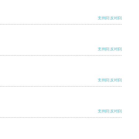
支持
[0]
反对
[0]
支持
[0]
反对
[0]
支持
[0]
反对
[0]
支持
[0]
反对
[0]