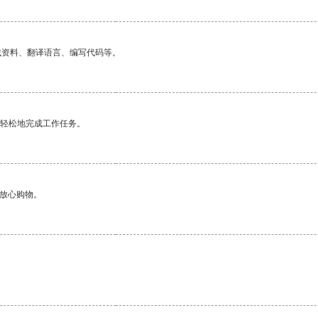
找资料、翻译语言、编写代码等。
更轻松地完成工作任务。
够放心购物。