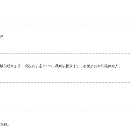
。
野。
我以前经常加班，现在有了这个app，我可以提前下班，有更多的时间陪伴家人。
有玩腻。