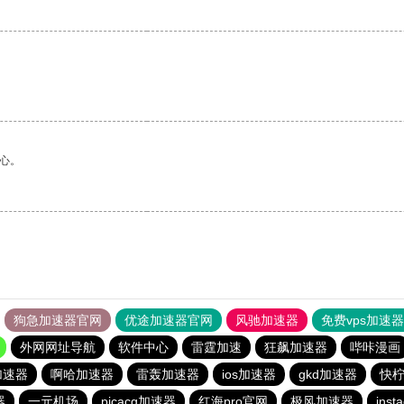
。
心。
狗急加速器官网
优途加速器官网
风驰加速器
免费vps加速
外网网址导航
软件中心
雷霆加速
狂飙加速器
哔咔漫画
加速器
啊哈加速器
雷轰加速器
ios加速器
gkd加速器
快
器
一元机场
picacg加速器
红海pro官网
极风加速器
ins