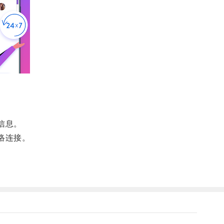
信息。
络连接。