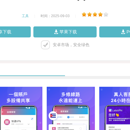
工具
|
时间：2025-09-03
|
卓下载
苹果下载
安卓市场，安全绿色