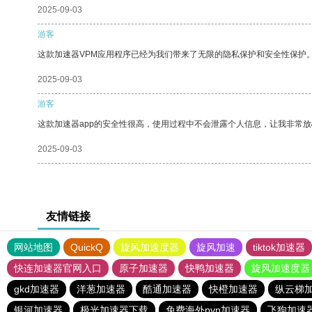
2025-09-03
游客
这款加速器VPM应用程序已经为我们带来了无限的隐私保护和安全性保护
2025-09-03
游客
这款加速器app的安全性很高，使用过程中不会泄露个人信息，让我非常放
2025-09-03
友情链接
网站地图
QuickQ
旋风加速度器
旋风加速
tiktok加速器
快连加速器官网入口
原子加速器
快鸭加速器
旋风加速度器
gkd加速器
洋葱加速器
酷通加速器
快橙加速器
纵云梯
银河加速器
极光加速器下载
免费海外pvn加速器
飞狗加速