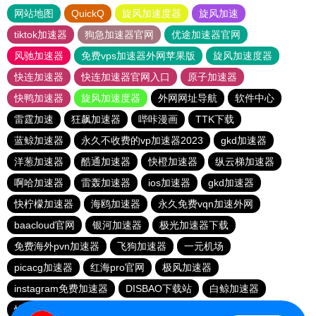
网站地图
QuickQ
旋风加速度器
旋风加速
tiktok加速器
狗急加速器官网
优途加速器官网
风驰加速器
免费vps加速器外网苹果版
旋风加速度器
快连加速器
快连加速器官网入口
原子加速器
快鸭加速器
旋风加速度器
外网网址导航
软件中心
雷霆加速
狂飙加速器
哔咔漫画
TTK下载
蓝鲸加速器
永久不收费的vp加速器2023
gkd加速器
洋葱加速器
酷通加速器
快橙加速器
纵云梯加速器
啊哈加速器
雷轰加速器
ios加速器
gkd加速器
快柠檬加速器
海鸥加速器
永久免费vqn加速外网
baacloud官网
银河加速器
极光加速器下载
免费海外pvn加速器
飞狗加速器
一元机场
picacg加速器
红海pro官网
极风加速器
instagram免费加速器
DISBAO下载站
白鲸加速器
快橙加速器