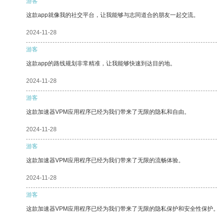
游客
这款app就像我的社交平台，让我能够与志同道合的朋友一起交流。
2024-11-28
游客
这款app的路线规划非常精准，让我能够快速到达目的地。
2024-11-28
游客
这款加速器VPM应用程序已经为我们带来了无限的隐私和自由。
2024-11-28
游客
这款加速器VPM应用程序已经为我们带来了无限的流畅体验。
2024-11-28
游客
这款加速器VPM应用程序已经为我们带来了无限的隐私保护和安全性保护