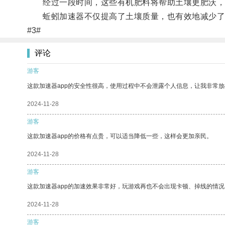
经过一段时间，这些有机肥料将帮助土壤更肥沃，
蚯蚓加速器不仅提高了土壤质量，也有效地减少了
#3#
评论
游客
这款加速器app的安全性很高，使用过程中不会泄露个人信息，让我非常放
2024-11-28
游客
这款加速器app的价格有点贵，可以适当降低一些，这样会更加亲民。
2024-11-28
游客
这款加速器app的加速效果非常好，玩游戏再也不会出现卡顿、掉线的情况
2024-11-28
游客