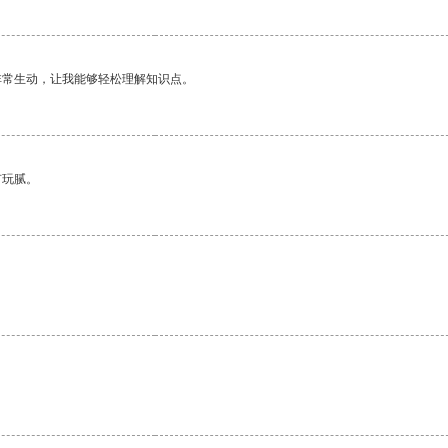
非常生动，让我能够轻松理解知识点。
有玩腻。
。