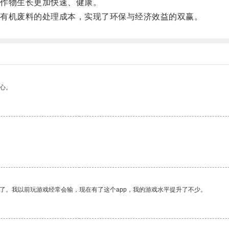
作物生长更加快速、健康。
有机废料的处理成本，实现了环保与经济效益的双赢。
心。
了。我以前玩游戏经常会输，现在有了这个app，我的游戏水平提升了不少。