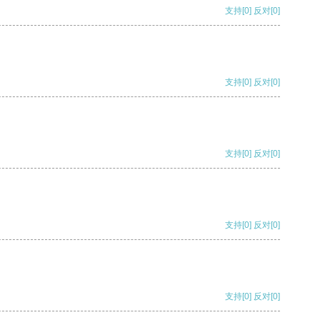
支持
[0]
反对
[0]
支持
[0]
反对
[0]
支持
[0]
反对
[0]
支持
[0]
反对
[0]
支持
[0]
反对
[0]