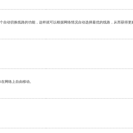
一个自动切换线路的功能，这样就可以根据网络情况自动选择最优的线路，从而获得更
你在网络上自由移动。