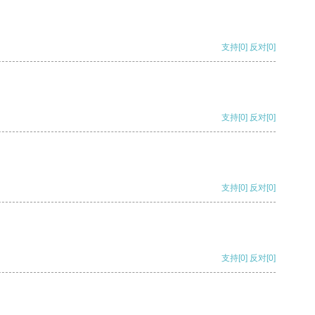
支持
[0]
反对
[0]
支持
[0]
反对
[0]
支持
[0]
反对
[0]
支持
[0]
反对
[0]