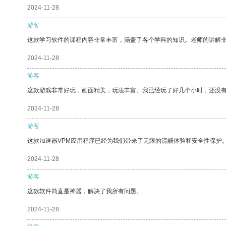
2024-11-28
游客
这款学习软件的课程内容非常丰富，涵盖了各个学科的知识。老师的讲解
2024-11-28
游客
这款游戏非常好玩，画面精美，玩法丰富。我已经玩了好几个小时，还没
2024-11-28
游客
这款加速器VPM应用程序已经为我们带来了无限的流畅体验和安全性保护
2024-11-28
游客
这款软件简直是神器，解决了我所有问题。
2024-11-28