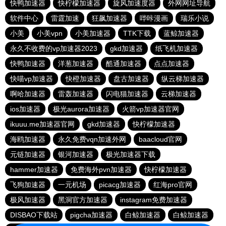
快鸭加速器
快柠檬加速器
旋风加速度器
外网网址导航
软件中心
雷霆加速
狂飙加速器
哔咔漫画
瑞乐小说
小美
小美vpn
小美加速器
TTK下载
蓝鲸加速器
永久不收费的vp加速器2023
gkd加速器
纸飞机加速器
快鸭加速器
洋葱加速器
酷通加速器
点点加速器
快喵vp加速器
快橙加速器
盘古加速器
纵云梯加速器
啊哈加速器
雷轰加速器
闪电猫加速器
云梯加速器
ios加速器
极光aurora加速器
火箭vp加速器官网
ikuuu.me加速器官网
gkd加速器
快柠檬加速器
海鸥加速器
永久免费vqn加速外网
baacloud官网
元链加速器
银河加速器
极光加速器下载
hammer加速器
免费海外pvn加速器
快柠檬加速器
飞狗加速器
一元机场
picacg加速器
红海pro官网
极风加速器
黑洞官方加速器
instagram免费加速器
DISBAO下载站
pigcha加速器
白鲸加速器
白鲸加速器