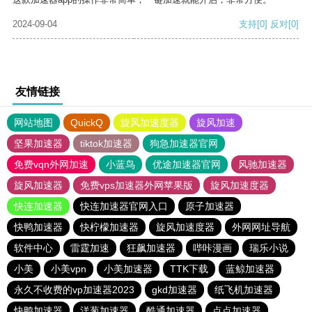
2024-09-04
支持
[0]
反对
[0]
友情链接
网站地图
QuickQ
旋风加速度器
旋风加速
坚果加速器
tiktok加速器
狗急加速器官网
免费vqn外网加速
小蓝鸟
优途加速器官网
风驰加速器
旋风加速器
免费vps加速器外网苹果版
旋风加速度器
快连加速器
快连加速器官网入口
原子加速器
快鸭加速器
快柠檬加速器
旋风加速度器
外网网址导航
软件中心
雷霆加速
狂飙加速器
哔咔漫画
瑞乐小说
小美
小美vpn
小美加速器
TTK下载
蓝鲸加速器
永久不收费的vp加速器2023
gkd加速器
纸飞机加速器
快鸭加速器
洋葱加速器
酷通加速器
点点加速器