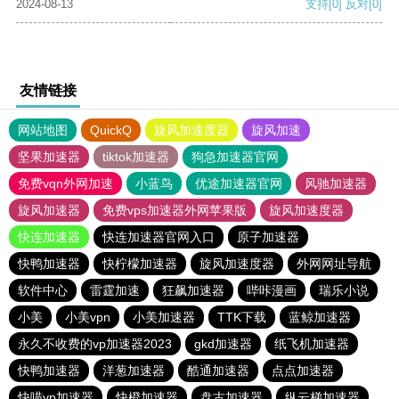
2024-08-13
支持
[0]
反对
[0]
友情链接
网站地图
QuickQ
旋风加速度器
旋风加速
坚果加速器
tiktok加速器
狗急加速器官网
免费vqn外网加速
小蓝鸟
优途加速器官网
风驰加速器
旋风加速器
免费vps加速器外网苹果版
旋风加速度器
快连加速器
快连加速器官网入口
原子加速器
快鸭加速器
快柠檬加速器
旋风加速度器
外网网址导航
软件中心
雷霆加速
狂飙加速器
哔咔漫画
瑞乐小说
小美
小美vpn
小美加速器
TTK下载
蓝鲸加速器
永久不收费的vp加速器2023
gkd加速器
纸飞机加速器
快鸭加速器
洋葱加速器
酷通加速器
点点加速器
快喵vp加速器
快橙加速器
盘古加速器
纵云梯加速器