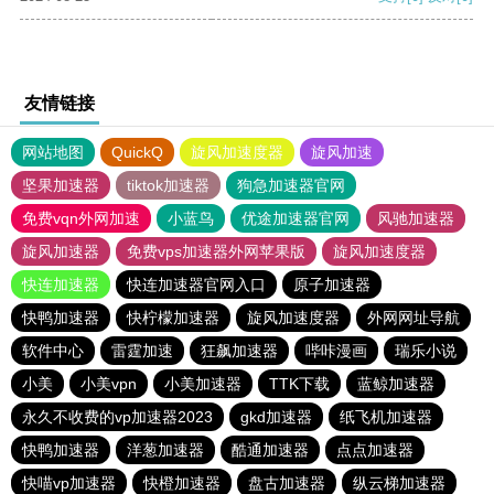
友情链接
网站地图
QuickQ
旋风加速度器
旋风加速
坚果加速器
tiktok加速器
狗急加速器官网
免费vqn外网加速
小蓝鸟
优途加速器官网
风驰加速器
旋风加速器
免费vps加速器外网苹果版
旋风加速度器
快连加速器
快连加速器官网入口
原子加速器
快鸭加速器
快柠檬加速器
旋风加速度器
外网网址导航
软件中心
雷霆加速
狂飙加速器
哔咔漫画
瑞乐小说
小美
小美vpn
小美加速器
TTK下载
蓝鲸加速器
永久不收费的vp加速器2023
gkd加速器
纸飞机加速器
快鸭加速器
洋葱加速器
酷通加速器
点点加速器
快喵vp加速器
快橙加速器
盘古加速器
纵云梯加速器