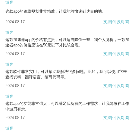
游客
这款app的路线规划非常精准，让我能够快速到达目的地。
2024-08-17
支持
[0]
反对
[0]
游客
这款加速器app的价格有点贵，可以适当降低一些。我个人觉得，一款加
速器app的价格应该在50元以下才比较合理。
2024-08-17
支持
[0]
反对
[0]
游客
这款软件非常实用，可以帮助我解决很多问题。比如，我可以使用它来
查找资料、翻译语言、编写代码等。
2024-08-17
支持
[0]
反对
[0]
游客
这款app的功能非常强大，可以满足我所有的工作需求，让我能够在工作
中游刃有余。
2024-08-17
支持
[0]
反对
[0]
游客