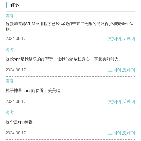
评论
游客
这款加速器VPM应用程序已经为我们带来了无限的隐私保护和安全性保
护。
2024-08-17
支持
[0]
反对
[0]
游客
这款app是我娱乐的好帮手，让我能够放松身心，享受美好时光。
2024-08-17
支持
[0]
反对
[0]
游客
梯子神器，ins随便看，美美哒！
2024-08-17
支持
[0]
反对
[0]
游客
这个是app神器
2024-08-17
支持
[0]
反对
[0]