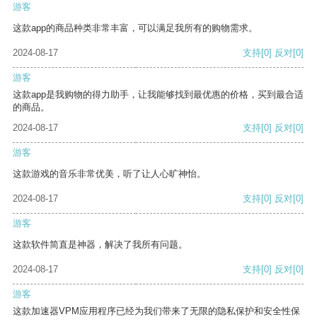
游客
这款app的商品种类非常丰富，可以满足我所有的购物需求。
2024-08-17
支持
[0]
反对
[0]
游客
这款app是我购物的得力助手，让我能够找到最优惠的价格，买到最合适
的商品。
2024-08-17
支持
[0]
反对
[0]
游客
这款游戏的音乐非常优美，听了让人心旷神怡。
2024-08-17
支持
[0]
反对
[0]
游客
这款软件简直是神器，解决了我所有问题。
2024-08-17
支持
[0]
反对
[0]
游客
这款加速器VPM应用程序已经为我们带来了无限的隐私保护和安全性保