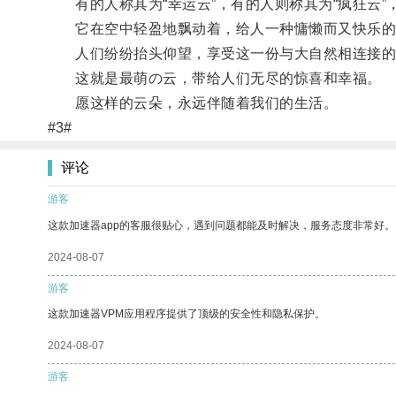
有的人称其为“幸运云”，有的人则称其为“疯狂云”
它在空中轻盈地飘动着，给人一种慵懒而又快乐的
人们纷纷抬头仰望，享受这一份与大自然相连接的
这就是最萌の云，带给人们无尽的惊喜和幸福。
愿这样的云朵，永远伴随着我们的生活。
#3#
评论
游客
这款加速器app的客服很贴心，遇到问题都能及时解决，服务态度非常好。
2024-08-07
游客
这款加速器VPM应用程序提供了顶级的安全性和隐私保护。
2024-08-07
游客