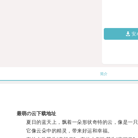
安
简介
最萌の云下载地址
夏日的蓝天上，飘着一朵形状奇特的云，像是一只
它像云朵中的精灵，带来好运和幸福。