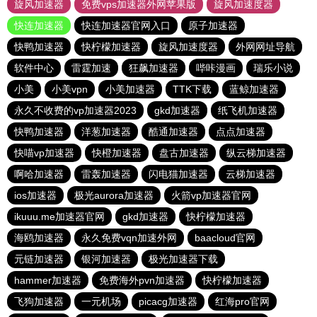
旋风加速器
免费vps加速器外网苹果版
旋风加速度器
快连加速器
快连加速器官网入口
原子加速器
快鸭加速器
快柠檬加速器
旋风加速度器
外网网址导航
软件中心
雷霆加速
狂飙加速器
哔咔漫画
瑞乐小说
小美
小美vpn
小美加速器
TTK下载
蓝鲸加速器
永久不收费的vp加速器2023
gkd加速器
纸飞机加速器
快鸭加速器
洋葱加速器
酷通加速器
点点加速器
快喵vp加速器
快橙加速器
盘古加速器
纵云梯加速器
啊哈加速器
雷轰加速器
闪电猫加速器
云梯加速器
ios加速器
极光aurora加速器
火箭vp加速器官网
ikuuu.me加速器官网
gkd加速器
快柠檬加速器
海鸥加速器
永久免费vqn加速外网
baacloud官网
元链加速器
银河加速器
极光加速器下载
hammer加速器
免费海外pvn加速器
快柠檬加速器
飞狗加速器
一元机场
picacg加速器
红海pro官网