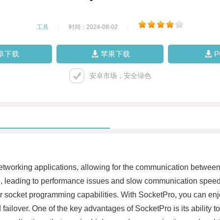
工具
|
时间：2024-08-02
|
卓下载
苹果下载
安卓市场，安全绿色
tworking applications, allowing for the communication between d
leading to performance issues and slow communication speeds. 
r socket programming capabilities. With SocketPro, you can enj
ailover. One of the key advantages of SocketPro is its ability 