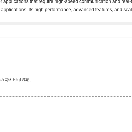
for applications that require high-speed communication and real-
 applications. Its high performance, advanced features, and scal
你在网络上自由移动。