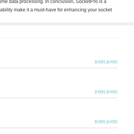
time data processing. In conclusion, SocketPro is a
ability make it a must-have for enhancing your socket
支持
[0]
反对
[0]
支持
[0]
反对
[0]
支持
[0]
反对
[0]