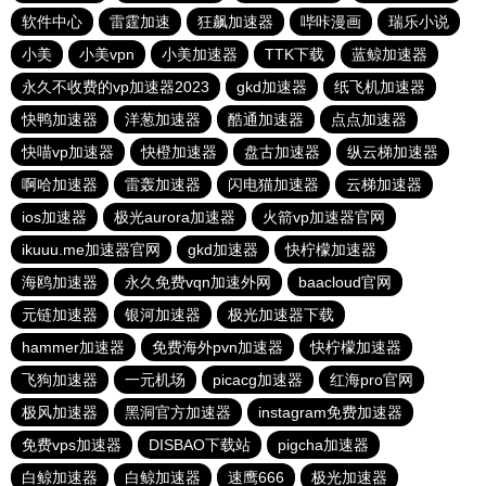
软件中心
雷霆加速
狂飙加速器
哔咔漫画
瑞乐小说
小美
小美vpn
小美加速器
TTK下载
蓝鲸加速器
永久不收费的vp加速器2023
gkd加速器
纸飞机加速器
快鸭加速器
洋葱加速器
酷通加速器
点点加速器
快喵vp加速器
快橙加速器
盘古加速器
纵云梯加速器
啊哈加速器
雷轰加速器
闪电猫加速器
云梯加速器
ios加速器
极光aurora加速器
火箭vp加速器官网
ikuuu.me加速器官网
gkd加速器
快柠檬加速器
海鸥加速器
永久免费vqn加速外网
baacloud官网
元链加速器
银河加速器
极光加速器下载
hammer加速器
免费海外pvn加速器
快柠檬加速器
飞狗加速器
一元机场
picacg加速器
红海pro官网
极风加速器
黑洞官方加速器
instagram免费加速器
免费vps加速器
DISBAO下载站
pigcha加速器
白鲸加速器
白鲸加速器
速鹰666
极光加速器