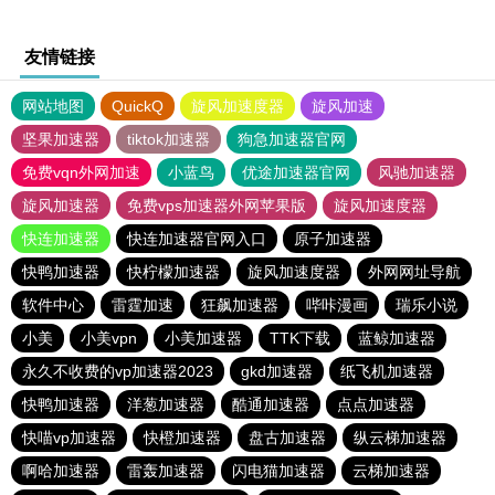
友情链接
网站地图
QuickQ
旋风加速度器
旋风加速
坚果加速器
tiktok加速器
狗急加速器官网
免费vqn外网加速
小蓝鸟
优途加速器官网
风驰加速器
旋风加速器
免费vps加速器外网苹果版
旋风加速度器
快连加速器
快连加速器官网入口
原子加速器
快鸭加速器
快柠檬加速器
旋风加速度器
外网网址导航
软件中心
雷霆加速
狂飙加速器
哔咔漫画
瑞乐小说
小美
小美vpn
小美加速器
TTK下载
蓝鲸加速器
永久不收费的vp加速器2023
gkd加速器
纸飞机加速器
快鸭加速器
洋葱加速器
酷通加速器
点点加速器
快喵vp加速器
快橙加速器
盘古加速器
纵云梯加速器
啊哈加速器
雷轰加速器
闪电猫加速器
云梯加速器