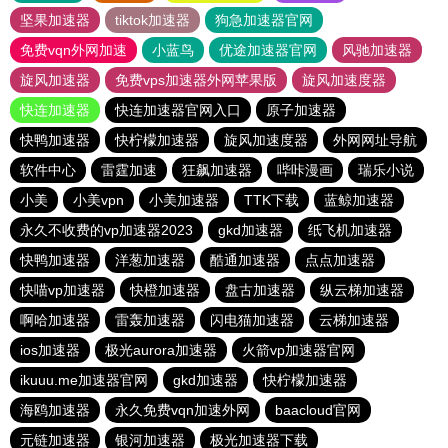
坚果加速器
tiktok加速器
狗急加速器官网
免费vqn外网加速
小蓝鸟
优途加速器官网
风驰加速器
旋风加速器
免费vps加速器外网苹果版
旋风加速度器
快连加速器
快连加速器官网入口
原子加速器
快鸭加速器
快柠檬加速器
旋风加速度器
外网网址导航
软件中心
雷霆加速
狂飙加速器
哔咔漫画
瑞乐小说
小美
小美vpn
小美加速器
TTK下载
蓝鲸加速器
永久不收费的vp加速器2023
gkd加速器
纸飞机加速器
快鸭加速器
洋葱加速器
酷通加速器
点点加速器
快喵vp加速器
快橙加速器
盘古加速器
纵云梯加速器
啊哈加速器
雷轰加速器
闪电猫加速器
云梯加速器
ios加速器
极光aurora加速器
火箭vp加速器官网
ikuuu.me加速器官网
gkd加速器
快柠檬加速器
海鸥加速器
永久免费vqn加速外网
baacloud官网
元链加速器
银河加速器
极光加速器下载